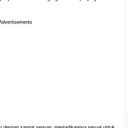
Advertisements
asi dengan sangat senyap, menjadikannya sesuai untuk