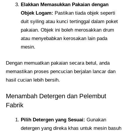
Elakkan Memasukkan Pakaian dengan
Objek Logam:
Pastikan tiada objek seperti
duit syiling atau kunci tertinggal dalam poket
pakaian. Objek ini boleh merosakkan drum
atau menyebabkan kerosakan lain pada
mesin.
Dengan memuatkan pakaian secara betul, anda
memastikan proses pencucian berjalan lancar dan
hasil cucian lebih bersih.
Menambah Detergen dan Pelembut
Fabrik
Pilih Detergen yang Sesuai:
Gunakan
detergen yang direka khas untuk mesin basuh