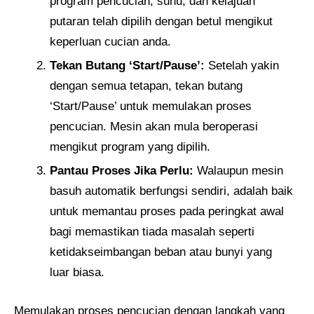
program pencucian, suhu, dan kelajuan
putaran telah dipilih dengan betul mengikut
keperluan cucian anda.
Tekan Butang ‘Start/Pause’:
Setelah yakin
dengan semua tetapan, tekan butang
‘Start/Pause’ untuk memulakan proses
pencucian. Mesin akan mula beroperasi
mengikut program yang dipilih.
Pantau Proses Jika Perlu:
Walaupun mesin
basuh automatik berfungsi sendiri, adalah baik
untuk memantau proses pada peringkat awal
bagi memastikan tiada masalah seperti
ketidakseimbangan beban atau bunyi yang
luar biasa.
Memulakan proses pencucian dengan langkah yang