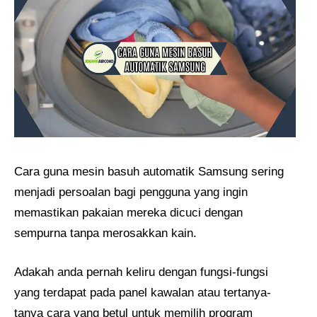
Cara guna mesin basuh automatik Samsung sering
menjadi persoalan bagi pengguna yang ingin
memastikan pakaian mereka dicuci dengan
sempurna tanpa merosakkan kain.
Adakah anda pernah keliru dengan fungsi-fungsi
yang terdapat pada panel kawalan atau tertanya-
tanya cara yang betul untuk memilih program