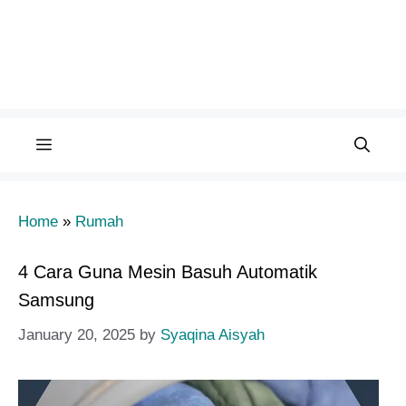
Menu
Home
»
Rumah
4 Cara Guna Mesin Basuh Automatik
Samsung
January 20, 2025
by
Syaqina Aisyah