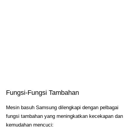
Fungsi-Fungsi Tambahan
Mesin basuh Samsung dilengkapi dengan pelbagai
fungsi tambahan yang meningkatkan kecekapan dan
kemudahan mencuci: