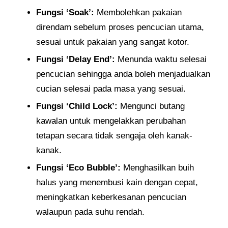
Fungsi ‘Soak’:
Membolehkan pakaian
direndam sebelum proses pencucian utama,
sesuai untuk pakaian yang sangat kotor.
Fungsi ‘Delay End’:
Menunda waktu selesai
pencucian sehingga anda boleh menjadualkan
cucian selesai pada masa yang sesuai.
Fungsi ‘Child Lock’:
Mengunci butang
kawalan untuk mengelakkan perubahan
tetapan secara tidak sengaja oleh kanak-
kanak.
Fungsi ‘Eco Bubble’:
Menghasilkan buih
halus yang menembusi kain dengan cepat,
meningkatkan keberkesanan pencucian
walaupun pada suhu rendah.