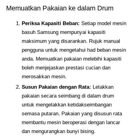
Memuatkan Pakaian ke dalam Drum
Periksa Kapasiti Beban:
Setiap model mesin
basuh Samsung mempunyai kapasiti
maksimum yang disarankan. Rujuk manual
pengguna untuk mengetahui had beban mesin
anda. Memuatkan pakaian melebihi kapasiti
boleh menjejaskan prestasi cucian dan
merosakkan mesin.
Susun Pakaian dengan Rata:
Letakkan
pakaian secara seimbang di dalam drum
untuk mengelakkan ketidakseimbangan
semasa putaran. Pakaian yang disusun rata
membantu mesin beroperasi dengan lancar
dan mengurangkan bunyi bising.