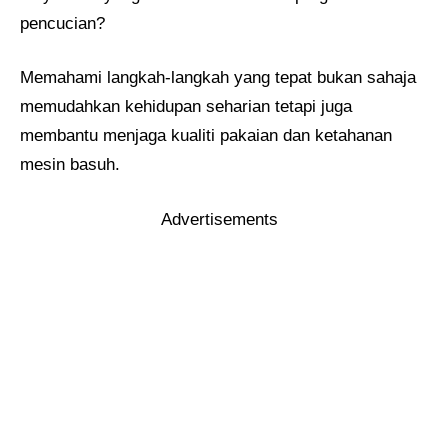
pencucian?
Memahami langkah-langkah yang tepat bukan sahaja
memudahkan kehidupan seharian tetapi juga
membantu menjaga kualiti pakaian dan ketahanan
mesin basuh.
Advertisements