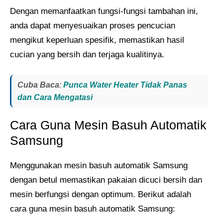
Dengan memanfaatkan fungsi-fungsi tambahan ini,
anda dapat menyesuaikan proses pencucian
mengikut keperluan spesifik, memastikan hasil
cucian yang bersih dan terjaga kualitinya.
Cuba Baca
:
Punca Water Heater Tidak Panas
dan Cara Mengatasi
Cara Guna Mesin Basuh Automatik
Samsung
Menggunakan mesin basuh automatik Samsung
dengan betul memastikan pakaian dicuci bersih dan
mesin berfungsi dengan optimum. Berikut adalah
cara guna mesin basuh automatik Samsung: