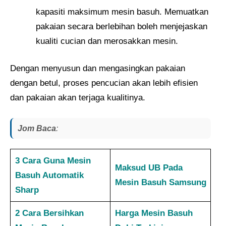
kapasiti maksimum mesin basuh. Memuatkan
pakaian secara berlebihan boleh menjejaskan
kualiti cucian dan merosakkan mesin.
Dengan menyusun dan mengasingkan pakaian
dengan betul, proses pencucian akan lebih efisien
dan pakaian akan terjaga kualitinya.
Jom Baca
:
3 Cara Guna Mesin
Maksud UB Pada
Basuh Automatik
Mesin Basuh Samsung
Sharp
2 Cara Bersihkan
Harga Mesin Basuh