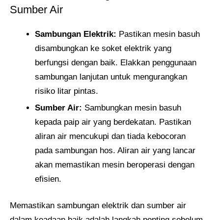
Sumber Air
Sambungan Elektrik:
Pastikan mesin basuh
disambungkan ke soket elektrik yang
berfungsi dengan baik. Elakkan penggunaan
sambungan lanjutan untuk mengurangkan
risiko litar pintas.
Sumber Air:
Sambungkan mesin basuh
kepada paip air yang berdekatan. Pastikan
aliran air mencukupi dan tiada kebocoran
pada sambungan hos. Aliran air yang lancar
akan memastikan mesin beroperasi dengan
efisien.
Memastikan sambungan elektrik dan sumber air
dalam keadaan baik adalah langkah penting sebelum