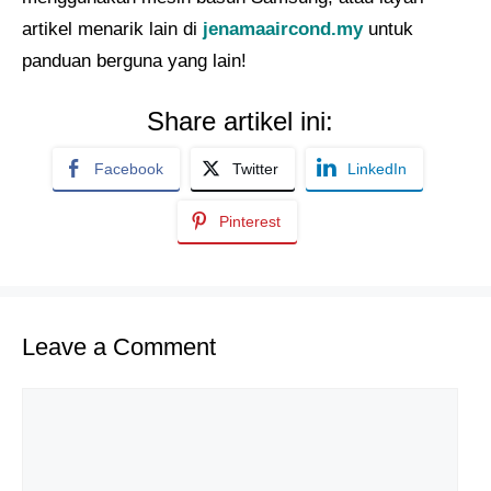
artikel menarik lain di
jenamaaircond.my
untuk
panduan berguna yang lain!
Share artikel ini:
Facebook
Twitter
LinkedIn
Pinterest
Leave a Comment
Comment