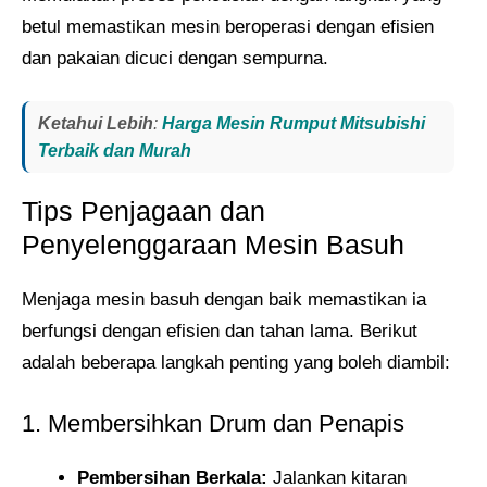
betul memastikan mesin beroperasi dengan efisien
dan pakaian dicuci dengan sempurna.
Ketahui Lebih
:
Harga Mesin Rumput Mitsubishi
Terbaik dan Murah
Tips Penjagaan dan
Penyelenggaraan Mesin Basuh
Menjaga mesin basuh dengan baik memastikan ia
berfungsi dengan efisien dan tahan lama. Berikut
adalah beberapa langkah penting yang boleh diambil:
1. Membersihkan Drum dan Penapis
Pembersihan Berkala:
Jalankan kitaran