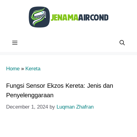
Skip
to
content
Menu
Home
»
Kereta
Fungsi Sensor Ekzos Kereta: Jenis dan
Penyelenggaraan
December 1, 2024
by
Luqman Zhafran