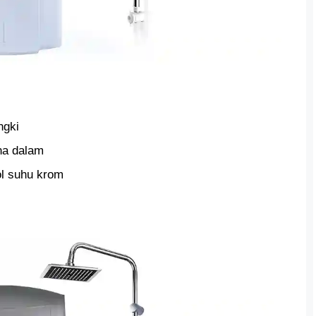
ngki
na dalam
l suhu krom