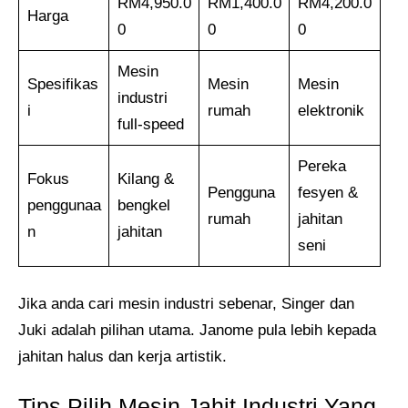
RM4,950.0
RM1,400.0
RM4,200.0
Harga
0
0
0
Mesin
Spesifikas
Mesin
Mesin
industri
i
rumah
elektronik
full-speed
Pereka
Fokus
Kilang &
Pengguna
fesyen &
penggunaa
bengkel
rumah
jahitan
n
jahitan
seni
Jika anda cari mesin industri sebenar, Singer dan
Juki adalah pilihan utama. Janome pula lebih kepada
jahitan halus dan kerja artistik.
Tips Pilih Mesin Jahit Industri Yang