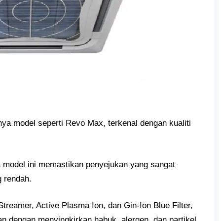
ya model seperti Revo Max, terkenal dengan kualiti
da model ini memastikan penyejukan yang sangat
 rendah.
treamer, Active Plasma Ion, dan Gin-Ion Blue Filter,
an dengan menyingkirkan habuk, alergen, dan partikel