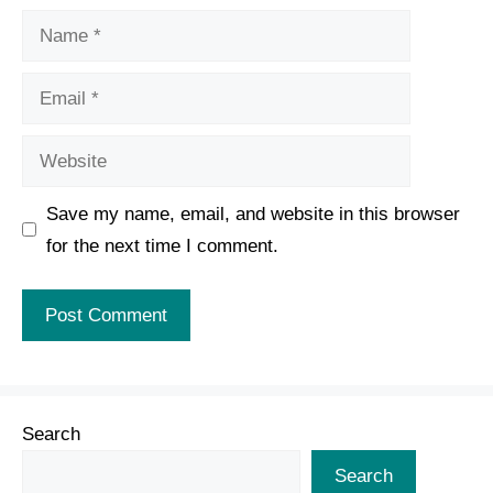
Name
Email
Website
Save my name, email, and website in this browser
for the next time I comment.
Search
Search