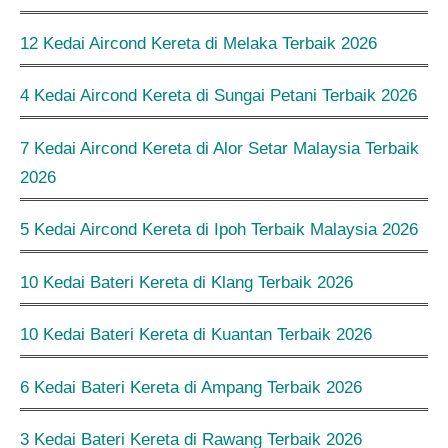
12 Kedai Aircond Kereta di Melaka Terbaik 2026
4 Kedai Aircond Kereta di Sungai Petani Terbaik 2026
7 Kedai Aircond Kereta di Alor Setar Malaysia Terbaik
2026
5 Kedai Aircond Kereta di Ipoh Terbaik Malaysia 2026
10 Kedai Bateri Kereta di Klang Terbaik 2026
10 Kedai Bateri Kereta di Kuantan Terbaik 2026
6 Kedai Bateri Kereta di Ampang Terbaik 2026
3 Kedai Bateri Kereta di Rawang Terbaik 2026