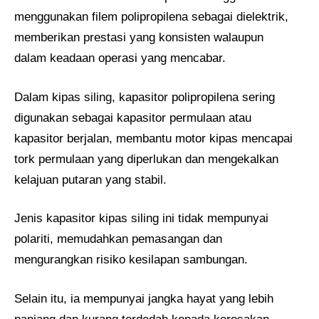
menggunakan filem polipropilena sebagai dielektrik,
memberikan prestasi yang konsisten walaupun
dalam keadaan operasi yang mencabar.
Dalam kipas siling, kapasitor polipropilena sering
digunakan sebagai kapasitor permulaan atau
kapasitor berjalan, membantu motor kipas mencapai
tork permulaan yang diperlukan dan mengekalkan
kelajuan putaran yang stabil.
Jenis kapasitor kipas siling ini tidak mempunyai
polariti, memudahkan pemasangan dan
mengurangkan risiko kesilapan sambungan.
Selain itu, ia mempunyai jangka hayat yang lebih