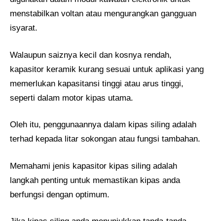
menstabilkan voltan atau mengurangkan gangguan
isyarat.
Walaupun saiznya kecil dan kosnya rendah,
kapasitor keramik kurang sesuai untuk aplikasi yang
memerlukan kapasitansi tinggi atau arus tinggi,
seperti dalam motor kipas utama.
Oleh itu, penggunaannya dalam kipas siling adalah
terhad kepada litar sokongan atau fungsi tambahan.
Memahami jenis kapasitor kipas siling adalah
langkah penting untuk memastikan kipas anda
berfungsi dengan optimum.