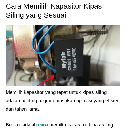
Cara Memilih Kapasitor Kipas
Siling yang Sesuai
Memilih kapasitor yang tepat untuk kipas siling
adalah penting bagi memastikan operasi yang efisien
dan tahan lama.
Berikut adalah
cara
memilih kapasitor kipas siling