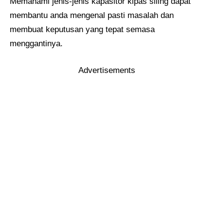
Memahami jenis-jenis kapasitor kipas siling dapat
membantu anda mengenal pasti masalah dan
membuat keputusan yang tepat semasa
menggantinya.
Advertisements