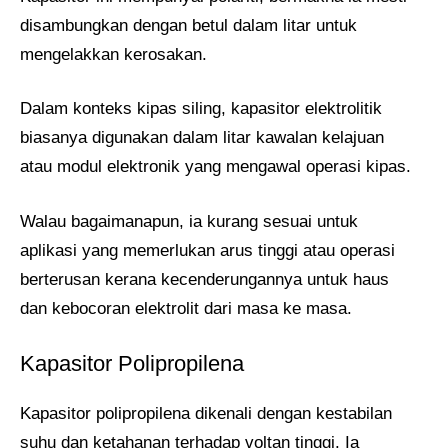
disambungkan dengan betul dalam litar untuk
mengelakkan kerosakan.
Dalam konteks kipas siling, kapasitor elektrolitik
biasanya digunakan dalam litar kawalan kelajuan
atau modul elektronik yang mengawal operasi kipas.
Walau bagaimanapun, ia kurang sesuai untuk
aplikasi yang memerlukan arus tinggi atau operasi
berterusan kerana kecenderungannya untuk haus
dan kebocoran elektrolit dari masa ke masa.
Kapasitor Polipropilena
Kapasitor polipropilena dikenali dengan kestabilan
suhu dan ketahanan terhadap voltan tinggi. Ia