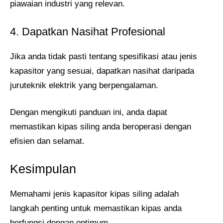
piawaian industri yang relevan.
4. Dapatkan Nasihat Profesional
Jika anda tidak pasti tentang spesifikasi atau jenis
kapasitor yang sesuai, dapatkan nasihat daripada
juruteknik elektrik yang berpengalaman.
Dengan mengikuti panduan ini, anda dapat
memastikan kipas siling anda beroperasi dengan
efisien dan selamat.
Kesimpulan
Memahami jenis kapasitor kipas siling adalah
langkah penting untuk memastikan kipas anda
berfungsi dengan optimum.