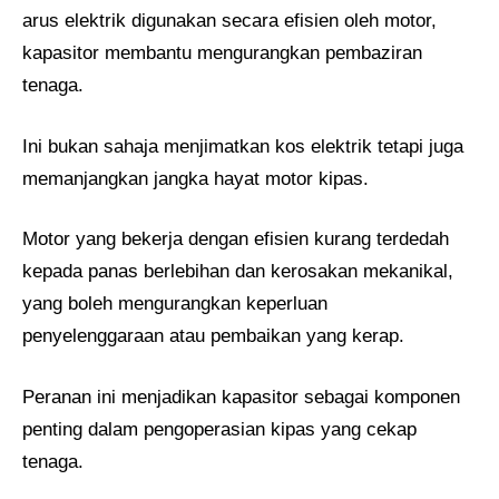
arus elektrik digunakan secara efisien oleh motor,
kapasitor membantu mengurangkan pembaziran
tenaga.
Ini bukan sahaja menjimatkan kos elektrik tetapi juga
memanjangkan jangka hayat motor kipas.
Motor yang bekerja dengan efisien kurang terdedah
kepada panas berlebihan dan kerosakan mekanikal,
yang boleh mengurangkan keperluan
penyelenggaraan atau pembaikan yang kerap.
Peranan ini menjadikan kapasitor sebagai komponen
penting dalam pengoperasian kipas yang cekap
tenaga.