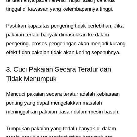
terutamanya pada hari-hari hujan atau jika anda
tinggal di kawasan yang kelembapannya tinggi.
Pastikan kapasitas pengering tidak berlebihan. Jika
pakaian terlalu banyak dimasukkan ke dalam
pengering, proses pengeringan akan menjadi kurang
efektif dan pakaian tidak akan kering sepenuhnya.
3. Cuci Pakaian Secara Teratur dan
Tidak Menumpuk
Mencuci pakaian secara teratur adalah kebiasaan
penting yang dapat mengelakkan masalah
meninggalkan pakaian basah dalam mesin basuh.
Tumpukan pakaian yang terlalu banyak di dalam