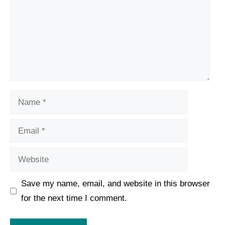
Name
Email
Website
Save my name, email, and website in this browser
for the next time I comment.