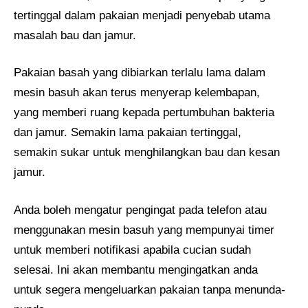
tertinggal dalam pakaian menjadi penyebab utama
masalah bau dan jamur.
Pakaian basah yang dibiarkan terlalu lama dalam
mesin basuh akan terus menyerap kelembapan,
yang memberi ruang kepada pertumbuhan bakteria
dan jamur. Semakin lama pakaian tertinggal,
semakin sukar untuk menghilangkan bau dan kesan
jamur.
Anda boleh mengatur pengingat pada telefon atau
menggunakan mesin basuh yang mempunyai timer
untuk memberi notifikasi apabila cucian sudah
selesai. Ini akan membantu mengingatkan anda
untuk segera mengeluarkan pakaian tanpa menunda-