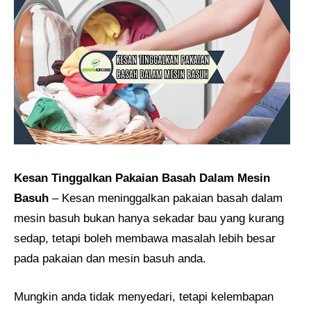
Kesan Tinggalkan Pakaian Basah Dalam Mesin
Basuh
– Kesan meninggalkan pakaian basah dalam
mesin basuh bukan hanya sekadar bau yang kurang
sedap, tetapi boleh membawa masalah lebih besar
pada pakaian dan mesin basuh anda.
Mungkin anda tidak menyedari, tetapi kelembapan