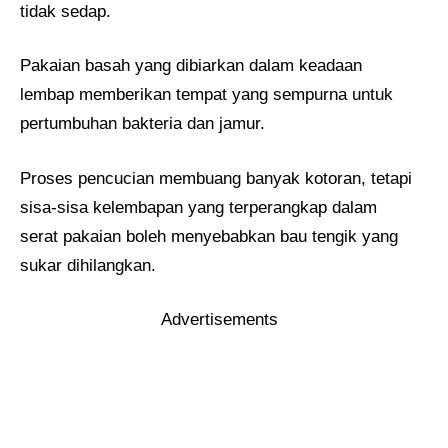
tidak sedap.
Pakaian basah yang dibiarkan dalam keadaan
lembap memberikan tempat yang sempurna untuk
pertumbuhan bakteria dan jamur.
Proses pencucian membuang banyak kotoran, tetapi
sisa-sisa kelembapan yang terperangkap dalam
serat pakaian boleh menyebabkan bau tengik yang
sukar dihilangkan.
Advertisements