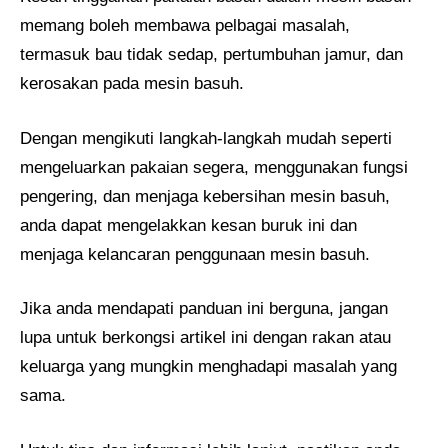
memang boleh membawa pelbagai masalah,
termasuk bau tidak sedap, pertumbuhan jamur, dan
kerosakan pada mesin basuh.
Dengan mengikuti langkah-langkah mudah seperti
mengeluarkan pakaian segera, menggunakan fungsi
pengering, dan menjaga kebersihan mesin basuh,
anda dapat mengelakkan kesan buruk ini dan
menjaga kelancaran penggunaan mesin basuh.
Jika anda mendapati panduan ini berguna, jangan
lupa untuk berkongsi artikel ini dengan rakan atau
keluarga yang mungkin menghadapi masalah yang
sama.