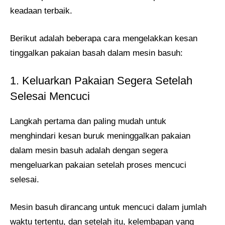
keadaan terbaik.
Berikut adalah beberapa cara mengelakkan kesan
tinggalkan pakaian basah dalam mesin basuh:
1. Keluarkan Pakaian Segera Setelah
Selesai Mencuci
Langkah pertama dan paling mudah untuk
menghindari kesan buruk meninggalkan pakaian
dalam mesin basuh adalah dengan segera
mengeluarkan pakaian setelah proses mencuci
selesai.
Mesin basuh dirancang untuk mencuci dalam jumlah
waktu tertentu, dan setelah itu, kelembapan yang