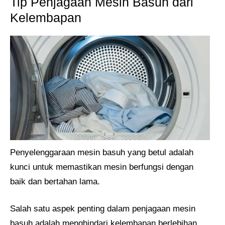
Tip Penjagaan Mesin Basuh dari
Kelembapan
Penyelenggaraan mesin basuh yang betul adalah
kunci untuk memastikan mesin berfungsi dengan
baik dan bertahan lama.
Salah satu aspek penting dalam penjagaan mesin
basuh adalah menghindari kelembapan berlebihan