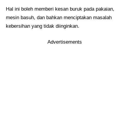
Hal ini boleh memberi kesan buruk pada pakaian,
mesin basuh, dan bahkan menciptakan masalah
kebersihan yang tidak diinginkan.
Advertisements