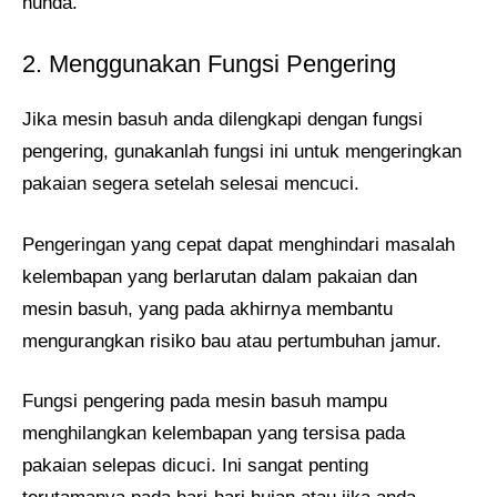
nunda.
2. Menggunakan Fungsi Pengering
Jika mesin basuh anda dilengkapi dengan fungsi
pengering, gunakanlah fungsi ini untuk mengeringkan
pakaian segera setelah selesai mencuci.
Pengeringan yang cepat dapat menghindari masalah
kelembapan yang berlarutan dalam pakaian dan
mesin basuh, yang pada akhirnya membantu
mengurangkan risiko bau atau pertumbuhan jamur.
Fungsi pengering pada mesin basuh mampu
menghilangkan kelembapan yang tersisa pada
pakaian selepas dicuci. Ini sangat penting