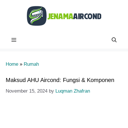
Skip
to
content
Menu
Home
»
Rumah
Maksud AHU Aircond: Fungsi & Komponen
November 15, 2024
by
Luqman Zhafran