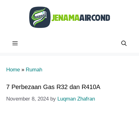
Skip
to
content
Menu
Home
»
Rumah
7 Perbezaan Gas R32 dan R410A
November 8, 2024
by
Luqman Zhafran