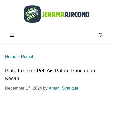
Skip
to
content
Menu
Home
»
Rumah
Pintu Freezer Peti Ais Patah: Punca dan
Kesan
December 17, 2024
by
Amani Syafique