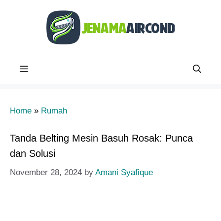
Skip
to
content
Menu
Home
»
Rumah
Tanda Belting Mesin Basuh Rosak: Punca
dan Solusi
November 28, 2024
by
Amani Syafique