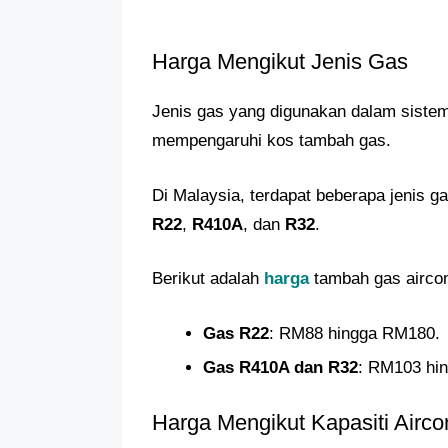
Harga Mengikut Jenis Gas
Jenis gas yang digunakan dalam sistem
mempengaruhi kos tambah gas.
Di Malaysia, terdapat beberapa jenis g
R22
,
R410A
, dan
R32
.
Berikut adalah
harga
tambah gas aircon
Gas R22
: RM88 hingga RM180.
Gas R410A dan R32
: RM103 hi
Harga Mengikut Kapasiti Airco